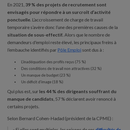
En 2021,
39 % des projets de recrutement sont
envisagés pour répondre à un surcroît d’activité
ponctuelle
. L’accroissement de charge de travail
temporaire s’avère donc l’une des premières causes de la
situation de sous-effectif.
Alors que le nombre de
demandeurs d'emploi reste élevé, les principaux freins à
l’embauche identifiés par
Pôle Emploi
sont dus à :
L’inadéquation des profils reçus (75 %)
Des conditions de travail non attractives (32 %)
Un manque de budget (23 %)
Un déficit d’image (18 %)
Qui plus est,
sur
les 44 % des dirigeants souffrant du
manque de candidats
, 57 % déclarent avoir renoncé à
certains projets.
Selon Bernard Cohen-Hadad (président de la CPME) :
« Si elles sont multiples, les raisons de ces
difficultés de