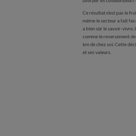
faite par les collaborateurs
Ce résultat n’est pas le fr
même le secteur a fait face
a bien sûr le savoir-vivre,
comme le reversement de l'
km de chez soi. Cette déc
et ses valeurs.