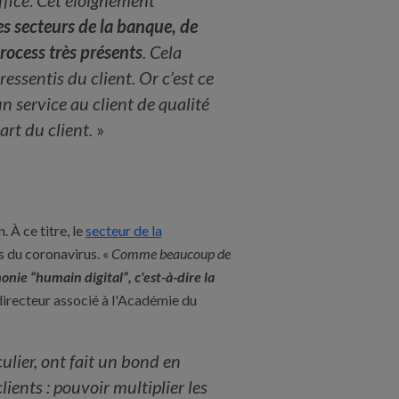
ffice
.
Cet éloignement
s secteurs de la banque, de
process très présents
. Cela
essentis du client. Or c’est ce
un service au client de qualité
art du client.
»
. À ce titre, le
secteur de la
 du coronavirus. «
Comme beaucoup de
onie “humain digital”, c'est-à-dire la
 directeur associé à l'Académie du
lier, ont fait un bond en
lients : pouvoir multiplier les