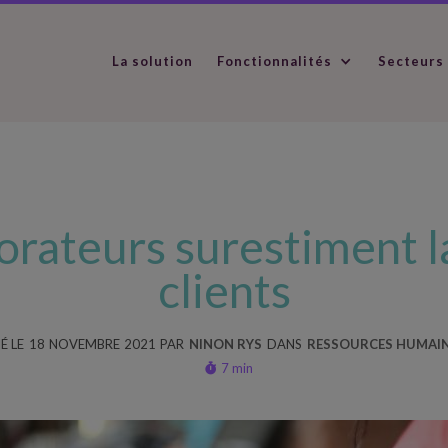
La solution
Fonctionnalités
Secteurs
orateurs surestiment la
clients
É LE
18
NOVEMBRE
2021
PAR
NINON RYS
DANS
RESSOURCES HUMAI
7 min
