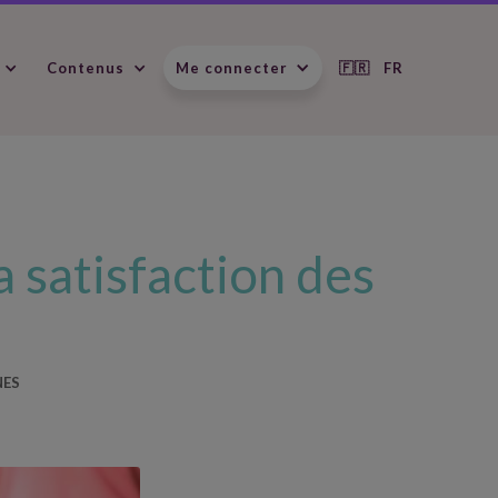
Contenus
Me connecter
🇫🇷 FR
 satisfaction des
NES