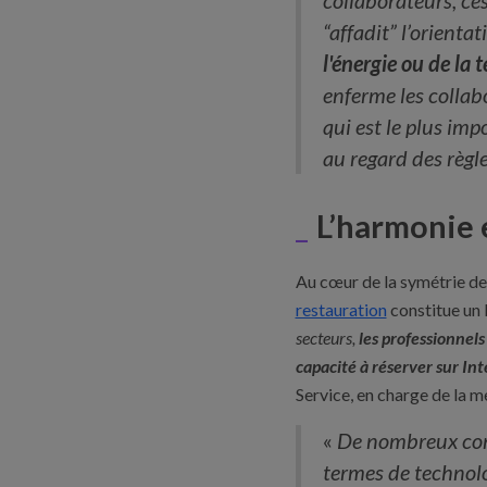
collaborateurs, ce
“affadit” l’orientat
l'énergie ou de la 
enferme les collabo
qui est le plus imp
au regard des règle
L’harmonie e
Au cœur de la symétrie des at
restauration
constitue un 
secteurs,
les professionnels
capacité à réserver sur Int
Service, en charge de la m
«
De nombreux comm
termes de technolog