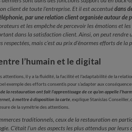
s derniers sont dans des fonctions support ou en back-o
ion client de toute l'entreprise. Et il est accentué
dans de
téléphonie, par une relation client organisée autour de 
rateurs et les empêche de percevoir les émotions et les r
ortant dans la satisfaction client. Ainsi, on peut rendre 
s respectées, mais c’est au prix d’énormes efforts de la p
ntre l’humain et le digital
tentions, il y a la fluidité, la facilité et l'adaptabilité de la relation
bel exemple des efforts consentis pour s’adapter aux conséquences
 de la restauration ont fait l'apprentissage de ce qu’on appelle l'harm
ernet, à mettre à disposition la carte
, explique Stanislas Conseiller,
esure de la symétrie des attentions.
erces traditionnels, ceux de la restauration en particu
ie. C’était l’un des aspects les plus attendus par leurs c