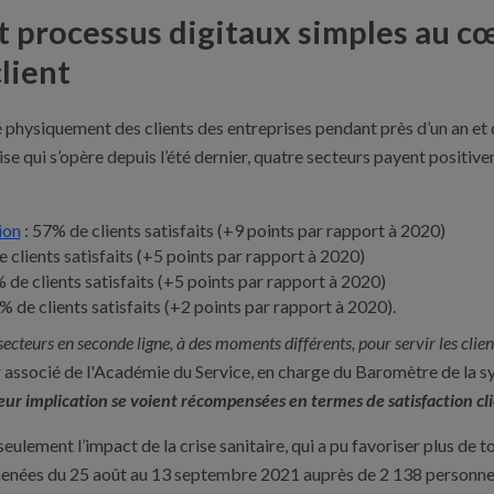
t processus digitaux simples au cœ
client
é physiquement des clients des entreprises pendant près d’un an et d
rise qui s’opère depuis l’été dernier, quatre secteurs payent positiv
ion
: 57% de clients satisfaits (+9 points par rapport à 2020)
e clients satisfaits (+5 points par rapport à 2020)
de clients satisfaits (+5 points par rapport à 2020)
2% de clients satisfaits (+2 points par rapport à 2020).
secteurs en seconde ligne, à des moments différents, pour servir les clien
r associé de l'Académie du Service, en charge du Baromètre de la s
leur implication se voient récompensées en termes de satisfaction cl
eulement l’impact de la crise sanitaire, qui a pu favoriser plus de tol
menées du 25 août au 13 septembre 2021 auprès de 2 138 personnes 