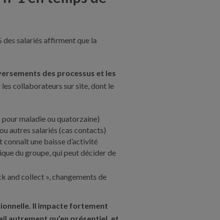
 des salariés affirment que la
eversements des processus et les
les collaborateurs sur site, dont le
s pour maladie ou quatorzaine)
ou autres salariés (cas contacts)
it connaît une baisse d’activité
mique du groupe, qui peut décider de
ck and collect », changements de
ionnelle. Il impacte fortement
il autrement qu’en présentiel, et