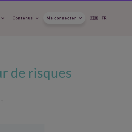
Contenus
Me connecter
🇫🇷 FR
ur de risques
NT