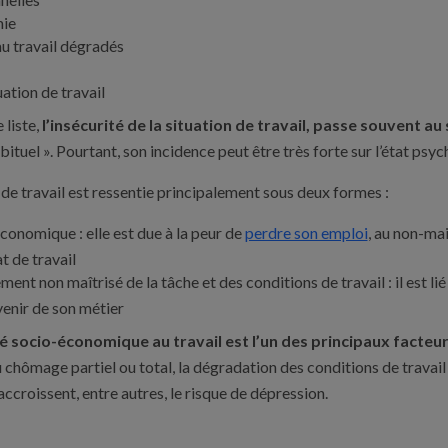
ie
u travail dégradés
uation de travail
 liste,
l’insécurité de la situation de travail, passe souvent 
ituel ». Pourtant, son incidence peut être très forte sur l’état psy
n de travail est ressentie principalement sous deux formes :
économique : elle est due à la peur de
perdre son emploi
, au non-mai
t de travail
ment non maîtrisé de la tâche et des conditions de travail : il est li
avenir de son métier
té socio-économique au travail est l’un des principaux facteu
u chômage partiel ou total, la dégradation des conditions de travail 
accroissent, entre autres, le risque de dépression.