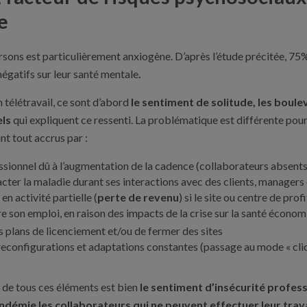
e
sons est particulièrement anxiogène. D’après l’étude précitée, 75%
égatifs sur leur santé mentale
.
 télétravail, ce sont d’abord
le sentiment de solitude, les boul
ls
qui expliquent ce ressenti. La problématique est différente pour 
ant tout accrus par :
ssionnel dû à l’augmentation de la cadence (collaborateurs absent
acter la maladie durant ses interactions avec des clients, managers 
 en activité partielle (
perte de revenu
) si le site ou centre de prof
e son emploi, en raison des impacts de la crise sur la santé écono
s plans de licenciement et/ou de fermer des sites
 reconfigurations et adaptations constantes (passage au mode « cli
e tous ces éléments est bien
le sentiment d’insécurité profess
ndémie les collaborateurs qui ne peuvent effectuer leur trava