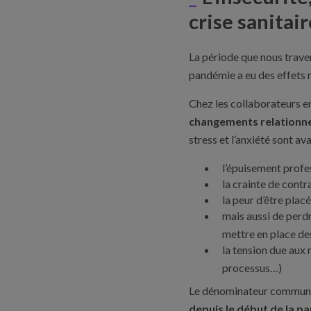
crise sanitair
La période que nous traver
pandémie a eu des effets n
Chez les collaborateurs en
changements relationne
stress et l’anxiété sont av
l’épuisement profe
la crainte de contr
la peur d’être placé
mais aussi de perdr
mettre en place de
la tension due aux
processus…)
Le dénominateur commun d
depuis le début de la pa