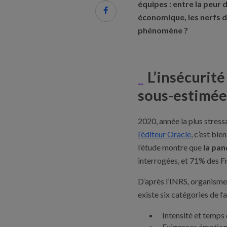
équipes : entre la peur 

économique, les nerfs d
phénomène ?
L’insécurité
sous-estimée
2020, année la plus stress
l’éditeur Oracle
, c’est bie
l’étude montre que
la pan
interrogées, et 71% des Fra
D’après l’INRS
,
organisme d
existe six catégories de f
Intensité et temps 
Exigences émotion