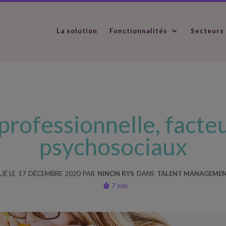
La solution
Fonctionnalités
Secteurs
 professionnelle, facte
psychosociaux
IÉ LE
17
DÉCEMBRE
2020
PAR
NINON RYS
DANS
TALENT MANAGEME
7 min
