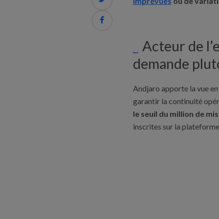
imprévues
ou de variati

Acteur de l’
demande plutô
Andjaro apporte la vue en 
garantir la continuité opé
le seuil du million de 
inscrites sur la plateforme