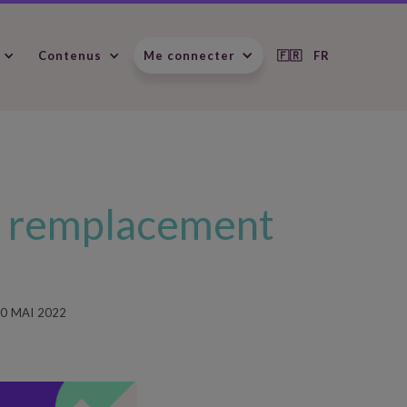
Contenus
Me connecter
🇫🇷 FR
de remplacement
0
MAI
2022