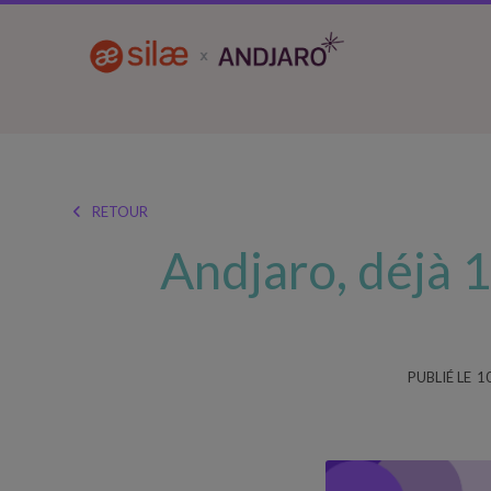
RETOUR

Andjaro, déjà 
PUBLIÉ LE
1