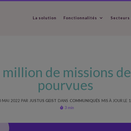
La solution
Fonctionnalités
Secteurs
1 million de missions 
pourvues
0
MAI
2022
PAR
JUSTUS GEIST
DANS
COMMUNIQUÉS
MIS À JOUR LE
1
3 min
