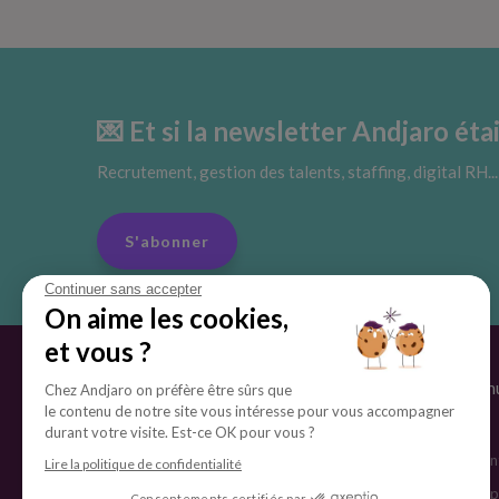
💌 Et si la newsletter Andjaro éta
Recrutement, gestion des talents, staffing, digital RH..
S'abonner
Continuer sans accepter
On aime les cookies,
et vous ?
La solution Andjaro
Conten
Chez Andjaro on préfère être sûrs que
le contenu de notre site vous intéresse pour vous accompagner
Écosystème d'emploi externe
Blog
durant votre visite. Est-ce OK pour vous ?
Tableaux de bord
Cas clien
Lire la politique de confidentialité
Interfaces
Espace p
Consentements certifiés par