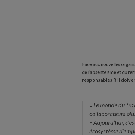
Face aux nouvelles organis
de l’absentéisme et du rem
responsables RH doiven
«
Le monde du trava
collaborateurs plus
«
Aujourd’hui, c’es
écosystème d’emplo