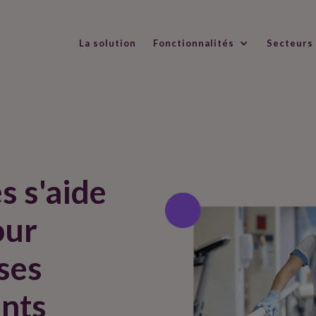
La solution
Fonctionnalités
Secteurs
s ​s'aide
our
 ses
nts