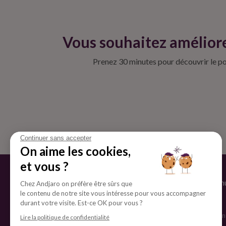
Vous souhaitez améliore
Prenez 30 minutes pour découvrir le pot
Continuer sans accepter
On aime les cookies,
et vous ?
La solution Andjaro
Conten
Chez Andjaro on préfère être sûrs que
le contenu de notre site vous intéresse pour vous accompagner
Écosystème d'emploi externe
Blog
durant votre visite. Est-ce OK pour vous ?
Tableaux de bord
Cas clien
Lire la politique de confidentialité