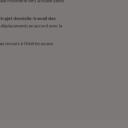
le Hôtellerie vers la filiale Santé
rajet domicile-travail des
s déplacements en accord avec la
au recours à l’intérim ou aux