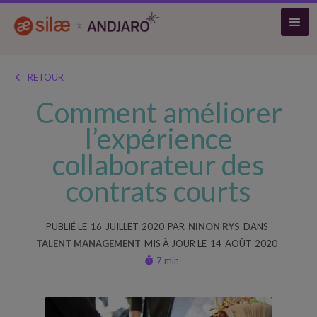
RETOUR

Comment améliorer
l’expérience
collaborateur des
contrats courts
PUBLIÉ LE
16
JUILLET
2020
PAR
NINON RYS
DANS
TALENT MANAGEMENT
MIS À JOUR LE
14
AOÛT
2020
7 min
